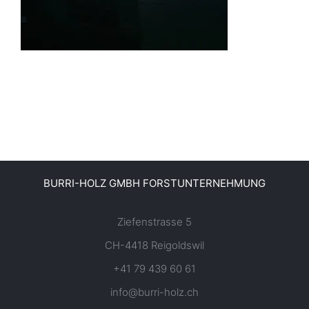
BURRI-HOLZ GMBH FORSTUNTERNEHMUNG
Ziefenstrasse 5
CH-4418 Reigoldswil
+41 79 439 60 61
info@burri-holz.ch