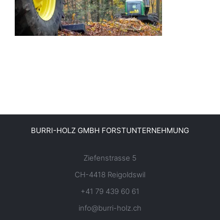
BURRI-HOLZ GMBH FORSTUNTERNEHMUNG
Ziefenstrasse 5
CH-4418 Reigoldswil
+41 79 439 60 61
info@burri-holz.ch