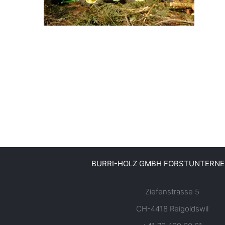
BURRI-HOLZ GMBH FORSTUNTERN
Ziefenstrasse 5
CH-4418 Reigoldswil